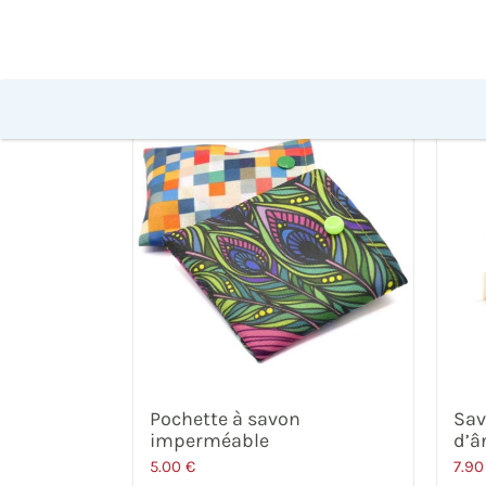
Pochette à savon
Sav
imperméable
d’â
5.00
€
7.9