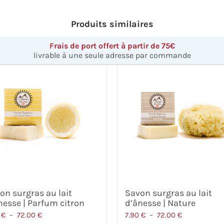
Produits similaires
Frais de port offert à partir de 75€
livrable à une seule adresse par commande
on surgras au lait
Savon surgras au lait
nesse | Parfum citron
d’ânesse | Nature
Plage
Plage
0
€
–
72.00
€
7.90
€
–
72.00
€