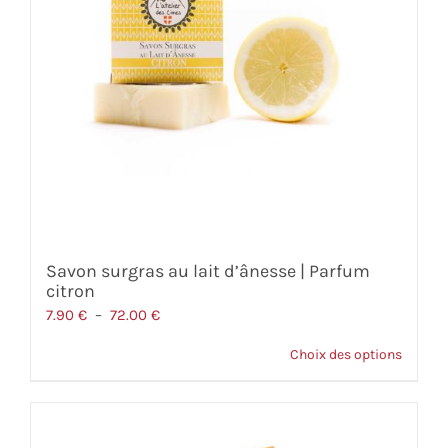
Savon surgras au lait d’ânesse | Parfum
citron
Plage
7.90
€
–
72.00
€
de
Choix des options
prix :
7.90 €
à