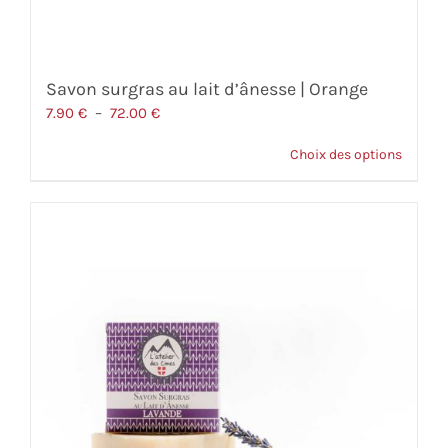
Savon surgras au lait d’ânesse | Orange
Plage
7.90
€
–
72.00
€
de
Choix des options
prix :
7.90 €
à
72.00 €