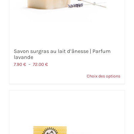
Savon surgras au lait d’ânesse | Parfum
lavande
Plage
7.90
€
–
72.00
€
de
Choix des options
prix :
7.90 €
à
72.00 €