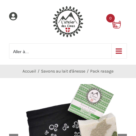
Passer
au
0
contenu
Aller à...
Accueil
Savons au lait d'ânesse
Pack rasage