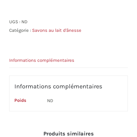
de
Savon
surgras
UGS :
ND
au
Catégorie :
Savons au lait d'ânesse
lait
d’ânesse
|
Informations complémentaires
Parfum
citron
Informations complémentaires
Poids
ND
Produits similaires