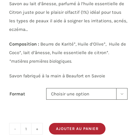
Savon au lait d’ânesse, parfumé à l’huile essentielle de
7.90 €
Citron juste pour le plaisir olfactif (1%) idéal pour tous
à
les types de peaux il aide à soigner les irritations, acnés,
72.00 €
eczéma…
Composition :
Beurre de Karité*, Huile d’Olive*, Huile de
Coco*, lait d’ânesse, huile essentielle de citron*.
*matières premières biologiques.
Savon fabriqué à la main à Beaufort en Savoie
Format

AJOUTER AU PANIER
quantité