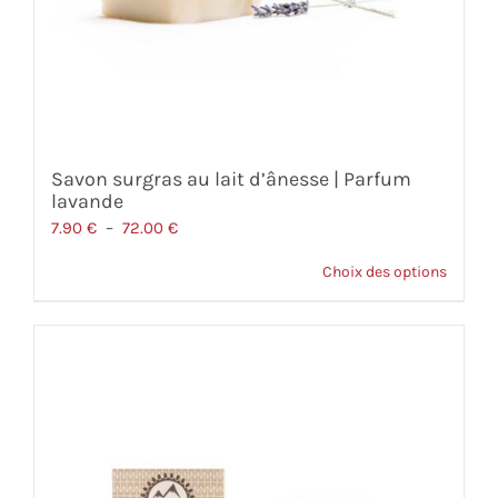
Savon surgras au lait d’ânesse | Parfum
lavande
Plage
7.90
€
–
72.00
€
de
Choix des options
prix :
7.90 €
à
72.00 €