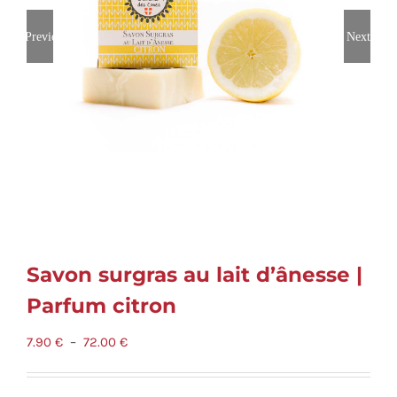
Previous
Next
Savon surgras au lait d’ânesse |
Parfum citron
Plage
7.90
€
–
72.00
€
de
prix :