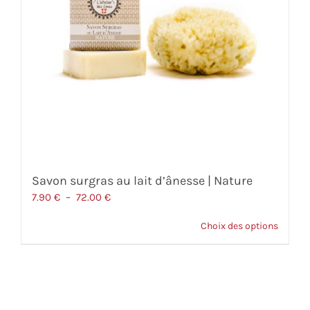
Savon surgras au lait d’ânesse | Nature
Plage
7.90
€
–
72.00
€
de
Choix des options
prix :
7.90 €
à
72.00 €